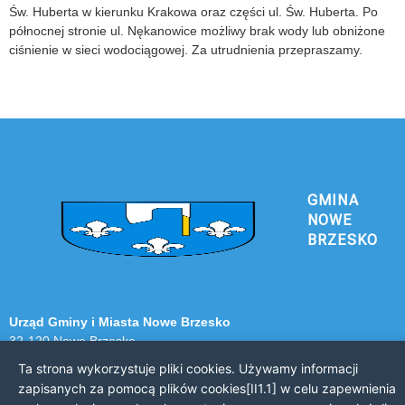
Św. Huberta w kierunku Krakowa oraz części ul. Św. Huberta. Po
północnej stronie ul. Nękanowice możliwy brak wody lub obniżone
ciśnienie w sieci wodociągowej. Za utrudnienia przepraszamy.
GMINA
NOWE
BRZESKO
Urząd Gminy i Miasta Nowe Brzesko
32-120 Nowe Brzesko
ul. Krakowska 44
Ta strona wykorzystuje pliki cookies. Używamy informacji
zapisanych za pomocą plików cookies[II1.1] w celu zapewnienia
KONTAKT Z URZĘDEM