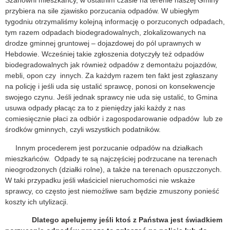
Szanowni mieszkańcy, w ostatnim czasie na terenie naszej Gminy
przybiera na sile zjawisko porzucania odpadów. W ubiegłym
tygodniu otrzymaliśmy kolejną informację o porzuconych odpadach,
tym razem odpadach biodegradowalnych, zlokalizowanych na
drodze gminnej gruntowej – dojazdowej do pól uprawnych w
Hebdowie. Wcześniej takie zgłoszenia dotyczyły też odpadów
biodegradowalnych jak również odpadów z demontażu pojazdów,
mebli, opon czy innych. Za każdym razem ten fakt jest zgłaszany
na policję i jeśli uda się ustalić sprawcę, ponosi on konsekwencje
swojego czynu. Jeśli jednak sprawcy nie uda się ustalić, to Gmina
usuwa odpady płacąc za to z pieniędzy jaki każdy z nas
comiesięcznie płaci za odbiór i zagospodarowanie odpadów lub ze
środków gminnych, czyli wszystkich podatników.
Innym procederem jest porzucanie odpadów na działkach
mieszkańców. Odpady te są najczęściej podrzucane na terenach
nieogrodzonych (działki rolne), a także na terenach opuszczonych.
W taki przypadku jeśli właściciel nieruchomości nie wskaże
sprawcy, co często jest niemożliwe sam będzie zmuszony ponieść
koszty ich utylizacji.
Dlatego apelujemy jeśli ktoś z Państwa jest świadkiem