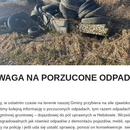
WAGA NA PORZUCONE ODPAD
tatnim czasie na terenie naszej Gminy przybiera na sile zjawisk
liśmy kolejną informację o porzuconych odpadach, tym razem odpadac
gminnej gruntowej – dojazdowej do pól uprawnych w Hebdowie. Wcześni
degradowalnych jak również odpadów z demontażu pojazdów, mebli, o
ny na policję i jeśli uda się ustalić sprawcę, ponosi on konsekwencje sw