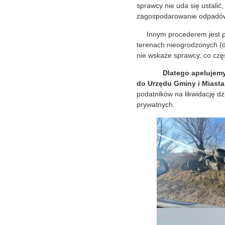
sprawcy nie uda się ustalić
zagospodarowanie odpadów 
Innym procederem jest po
terenach nieogrodzonych (dz
nie wskaże sprawcy, co częs
Dlatego apelujemy jeśli
do Urzędu Gminy i Miast
podatników na likwidację d
prywatnych.