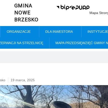
GMINA
NOWE
Mapa Stron
BRZESKO
ORGANIZACJE
DLA INWESTORA
INSTYTUCJ
ZERWACJI NA STRZELNICĘ
MAPA PRZEDSIĘWZIĘĆ GMINY 
sko
19 marca, 2025