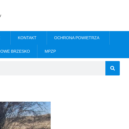
y
E
KONTAKT
OCHRONA POWIETRZA
NOWE BRZESKO
MPZP