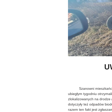
U
Szanowni mieszkańcy, w os
ubiegłym tygodniu otrzyma
zlokalizowanych na drodze 
dotyczyły też odpadów bio
razem ten fakt jest zgłasza