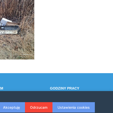
EM
GODZINY PRACY
4
Poniedziałek-Piątek: 7:30 - 15:30
Akceptuję
Odrzucam
Ustawienia cookies
zesko.pl