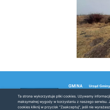
GMINA
Urząd Gminy
NOWE
32-120 Nowe
Ta strona wykorzystuje pliki cookies. Używamy informacj
ul. Krakowsk
BRZESKO
maksymalnej wygody w korzystaniu z naszego serwisu. J
cookies kliknij w przycisk "Zaakceptuj", jeśli nie wyraż