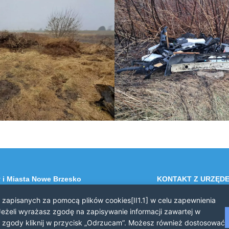
 i Miasta Nowe Brzesko
KONTAKT Z URZĘD
 Brzesko
Telefon: 12 385 20 9
i zapisanych za pomocą plików cookies[II1.1] w celu zapewnienia
a 44
Faks: 12 385 03 55
eżeli wyrażasz zgodę na zapisywanie informacji zawartej w
Email: sekretariat@nowe-br
asz zgody kliknij w przycisk „Odrzucam”. Możesz również dostosować