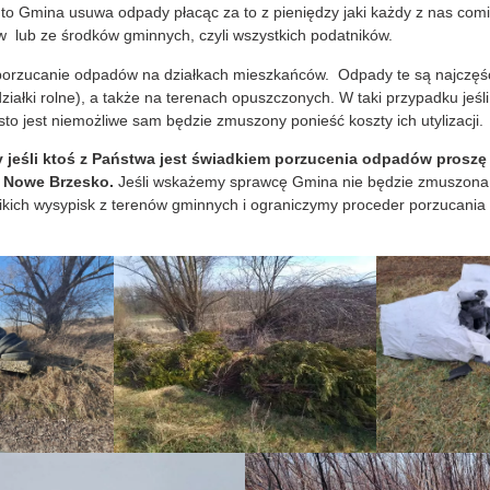
, to Gmina usuwa odpady płacąc za to z pieniędzy jaki każdy z nas comie
lub ze środków gminnych, czyli wszystkich podatników.
rzucanie odpadów na działkach mieszkańców. Odpady te są najczęśc
iałki rolne), a także na terenach opuszczonych. W taki przypadku jeśli
to jest niemożliwe sam będzie zmuszony ponieść koszty ich utylizacji.
 ktoś z Państwa jest świadkiem porzucenia odpadów proszę to
a Nowe Brzesko.
Jeśli wskażemy sprawcę Gmina nie będzie zmuszona
zikich wysypisk z terenów gminnych i ograniczymy proceder porzucani