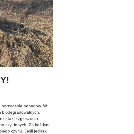
Y!
o porzucania odpadów. W
h biodegradowalnych,
ej takie zgłoszenia
pon czy innych. Za każdym
ojego czynu. Jeśli jednak