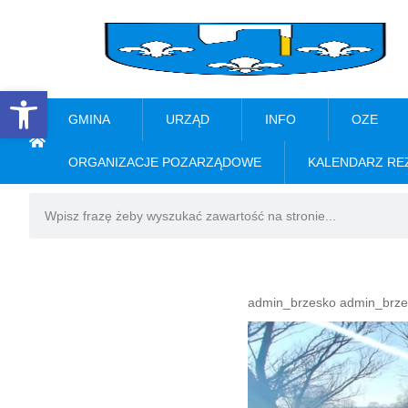
Open toolbar
GMINA
URZĄD
INFO
OZE
ORGANIZACJE POZARZĄDOWE
KALENDARZ RE
admin_brzesko admin_brze