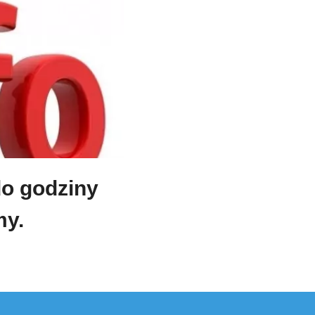
do godziny
my.