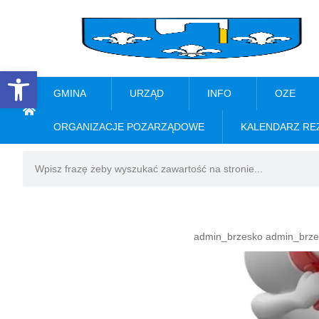
Open toolbar
GMINA
URZĄD
INFO
OZE
ORGANIZACJE POZARZĄDOWE
KALENDARZ RE
admin_brzesko admin_brze