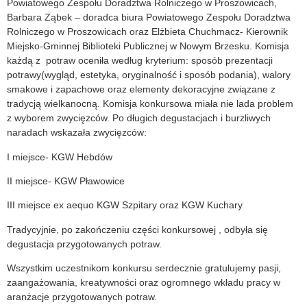
Powiatowego Zespołu Doradztwa Rolniczego w Proszowicach,
Barbara Ząbek – doradca biura Powiatowego Zespołu Doradztwa
Rolniczego w Proszowicach oraz Elżbieta Chuchmacz- Kierownik
Miejsko-Gminnej Biblioteki Publicznej w Nowym Brzesku. Komisja
każdą z potraw oceniła według kryterium: sposób prezentacji
potrawy(wygląd, estetyka, oryginalność i sposób podania), walory
smakowe i zapachowe oraz elementy dekoracyjne związane z
tradycją wielkanocną. Komisja konkursowa miała nie lada problem
z wyborem zwycięzców. Po długich degustacjach i burzliwych
naradach wskazała zwycięzców:
I miejsce- KGW Hebdów
II miejsce- KGW Pławowice
III miejsce ex aequo KGW Szpitary oraz KGW Kuchary
Tradycyjnie, po zakończeniu części konkursowej , odbyła się
degustacja przygotowanych potraw.
Wszystkim uczestnikom konkursu serdecznie gratulujemy pasji,
zaangażowania, kreatywności oraz ogromnego wkładu pracy w
aranżacje przygotowanych potraw.