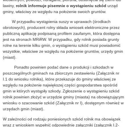
lawiny,
rolnik informuje pisemnie o wystąpieniu szkód
urząd
gminy, właściwy ze względu na położenie swoich gruntów.
W przypadku wystąpienia suszy w uprawach (środkach
obrotowych), producent rolny składa wniosek elektroniczne przez
publiczną aplikację podpisaną profilem zaufanym, która dostępna
jest na stronach MRiRW. W przypadku, gdy rolnik posiada grunty
rolne na terenie kilku gmin, o wystąpieniu szkód musi powiadomić
wszystkie, właściwe ze względu na położenie gruntów, urzędy gmin
(miast).
Ponadto powinien podać dane o produkcji i szkodach w
poszczególnych gminach na zbiorczym zestawieniu (Załącznik nr
I.1 do wniosku rolnika), które przekazuje do gminy właściwej ze
względu na położenie największej części gospodarstwa spośród
gmin w których wystąpiły szkody. Zgłoszenie o wystąpieniu szkód
rolnik powinien złożyć w urzędzie gminy (miasta) na obowiązującym
wniosku o szacowanie szkód (Załącznik nr I), dostępnym również w
urzędach gmin (miast).
W zależności od rodzaju poniesionych szkód rolnik ma obowiązek
wraz z wnioskiem wypełnić odpowiednie załączniki (załącznik I.2-