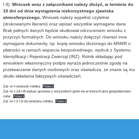
I.9).
Wniosek wraz z załącznikami należy złożyć, w terminie do
10 dni od dnia wystąpienia niekorzystnego zjawiska
atmosferycznego.
Wniosek należy wypełnić czytelnie
(drukowanymi literami) oraz wpisać wszystkie wymagane dane.
Brak pełnych danych będzie skutkował odrzuceniem wniosku z
przyczyn formalnych. Do wniosku należy dołączyć również inne
wymagane dokumenty, np. kopię wniosku złożonego do ARiMR o
płatności w ramach wsparcia bezpośredniego, wydruk z Systemu
Identyfikacji i Rejestracji Zwierząt (IRZ). Rolnik składając pod
wnioskiem własnoręczny podpis wyraża jednocześnie zgodę na
przetwarzanie danych osobowych oraz oświadcza, ze znane są mu
skutki składania fałszywych oświadczeń.
Zal.-nr-I-wniosek-rolnika
Pobierz
Zal.-nr-I.1A-i-B-wykaz-gruntow-z-wszystkich-gmin-na-w-ktorych-jest-gospodarstwo-
rolne
Pobierz
Zal.-nr-I.2-I.9-do-wniosku-rolnika
Pobierz