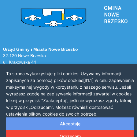
GMINA
NOWE
BRZESKO
Urząd Gminy i Miasta Nowe Brzesko
32-120 Nowe Brzesko
ul. Krakowska 44
Ta strona wykorzystuje pliki cookies. Używamy informacji
KONTAKT Z URZĘDEM
zapisanych za pomocą plików cookies[II1.1] w celu zapewnienia
Telefon: 12 385 20 94
maksymalnej wygody w korzystaniu z naszego serwisu. Jeżeli
Faks: 12 385 03 55
wyrażasz zgodę na zapisywanie informacji zawartej w cookies
Email: sekretariat@nowe-brzesko.pl
kliknij w przycisk "Zaakceptuj", jeśli nie wyrażasz zgody kliknij
w przycisk „Odrzucam”. Możesz również dostosować
GODZINY PRACY
ustawienia plików cookies do swoich potrzeb.
Poniedziałek-Piątek: 7:30 - 15:30
Akceptuję
Odrzucam