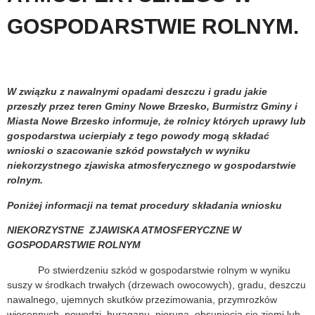
GOSPODARSTWIE ROLNYM.
W związku z nawalnymi opadami deszczu i gradu jakie
przeszły przez teren Gminy Nowe Brzesko, Burmistrz Gminy i
Miasta Nowe Brzesko informuje, że rolnicy których uprawy lub
gospodarstwa ucierpiały z tego powody mogą składać
wnioski o szacowanie szkód powstałych w wyniku
niekorzystnego zjawiska atmosferycznego w gospodarstwie
rolnym.
Poniżej informacji na temat procedury składania wniosku
NIEKORZYSTNE ZJAWISKA ATMOSFERYCZNE W
GOSPODARSTWIE ROLNYM
Po stwierdzeniu szkód w gospodarstwie rolnym w wyniku
suszy w środkach trwałych (drzewach owocowych), gradu, deszczu
nawalnego, ujemnych skutków przezimowania, przymrozków
wiosennych, powodzi, huraganu, pioruna, obsunięcia się ziemi lub