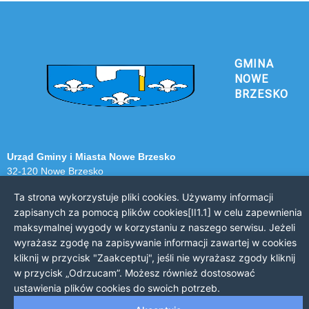
GMINA
NOWE
BRZESKO
Urząd Gminy i Miasta Nowe Brzesko
32-120 Nowe Brzesko
ul. Krakowska 44
Ta strona wykorzystuje pliki cookies. Używamy informacji
zapisanych za pomocą plików cookies[II1.1] w celu zapewnienia
KONTAKT Z URZĘDEM
maksymalnej wygody w korzystaniu z naszego serwisu. Jeżeli
Telefon: 12 385 20 94
wyrażasz zgodę na zapisywanie informacji zawartej w cookies
Faks: 12 385 03 55
kliknij w przycisk "Zaakceptuj", jeśli nie wyrażasz zgody kliknij
Email: sekretariat@nowe-brzesko.pl
w przycisk „Odrzucam”. Możesz również dostosować
ustawienia plików cookies do swoich potrzeb.
GODZINY PRACY