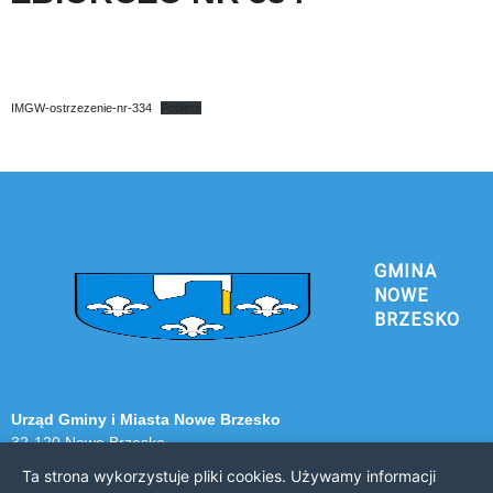
IMGW-ostrzezenie-nr-334
Pobierz
GMINA
NOWE
BRZESKO
Urząd Gminy i Miasta Nowe Brzesko
32-120 Nowe Brzesko
ul. Krakowska 44
Ta strona wykorzystuje pliki cookies. Używamy informacji