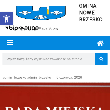
GMINA
NOWE
Open toolbar
BRZESKO
Mapa Strony
admin_brzesko admin_brzesko
8 czerwca, 2026