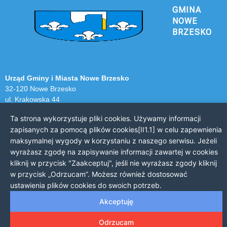
GMINA
NOWE
BRZESKO
Urząd Gminy i Miasta Nowe Brzesko
32-120 Nowe Brzesko
ul. Krakowska 44
Ta strona wykorzystuje pliki cookies. Używamy informacji
KONTAKT Z URZĘDEM
zapisanych za pomocą plików cookies[II1.1] w celu zapewnienia
Telefon: 12 385 20 94
maksymalnej wygody w korzystaniu z naszego serwisu. Jeżeli
Faks: 12 385 03 55
wyrażasz zgodę na zapisywanie informacji zawartej w cookies
Email: sekretariat@nowe-brzesko.pl
kliknij w przycisk "Zaakceptuj", jeśli nie wyrażasz zgody kliknij
w przycisk „Odrzucam”. Możesz również dostosować
GODZINY PRACY
ustawienia plików cookies do swoich potrzeb.
Poniedziałek-Piątek: 7:30 - 15:30
Akceptuję
Odrzucam