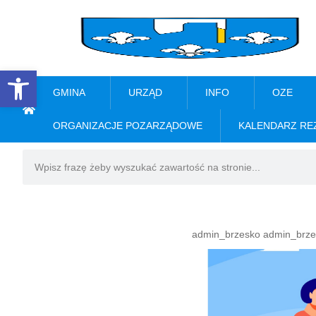
Open toolbar
GMINA
URZĄD
INFO
OZE
ORGANIZACJE POZARZĄDOWE
KALENDARZ RE
admin_brzesko admin_brze