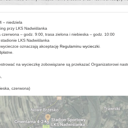
 – niedziela
rking przy LKS Nadwiślanka
a czerwona – godz. 9:00, trasa zielona i niebieska – godz. 10:00
a stadionie LKS Nadwiślanka
 w wycieczce oznaczają akceptację
Regulaminu wycieczki
.
dpłatne.
jestrować na wycieczkę zobowiązane są przekazać Organizatorowi nas
,
bieska, czerwona)