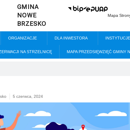
GMINA
NOWE
Mapa Stron
BRZESKO
ORGANIZACJE
DLA INWESTORA
INSTYTUCJ
ZERWACJI NA STRZELNICĘ
MAPA PRZEDSIĘWZIĘĆ GMINY 
sko
5 czerwca, 2024