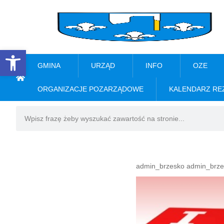
Open toolbar
GMINA
URZĄD
INFO
OZE
ORGANIZACJE POZARZĄDOWE
KALENDARZ RE
admin_brzesko admin_brze