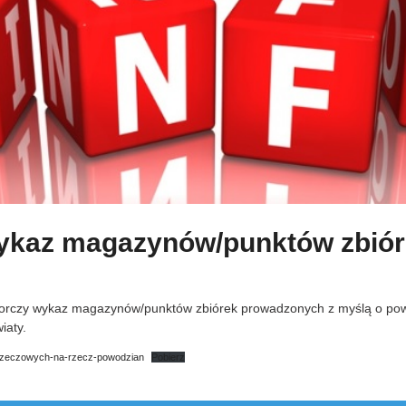
ykaz magazynów/punktów zbiór
orczy wykaz magazynów/punktów zbiórek prowadzonych z myślą o pow
iaty.
rzeczowych-na-rzecz-powodzian
Pobierz