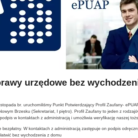
prawy urzędowe bez wychodzen
istopada br. uruchomiliśmy Punkt Potwierdzający Profil Zaufany- ePUAP,
owym Brzesku (Sekretariat, I piętro). Profil Zaufany to jeden z rodzaj
odpis w kontaktach z administracją i umożliwia weryfikację naszej toż
cie bezpłatny. W kontaktach z administracją zastępuje on podpis odręcz
łatwić bez wychodzenia z domu