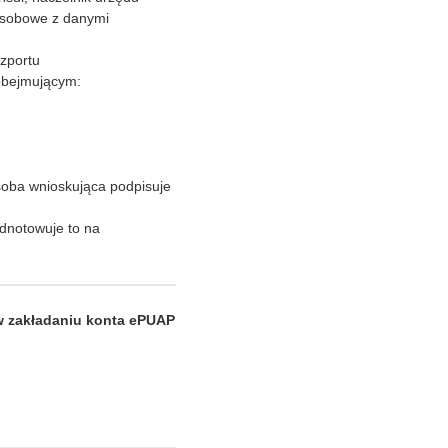
osobowe z danymi
zportu
 obejmującym:
soba wnioskująca podpisuje
odnotowuje to na
 w zakładaniu konta ePUAP