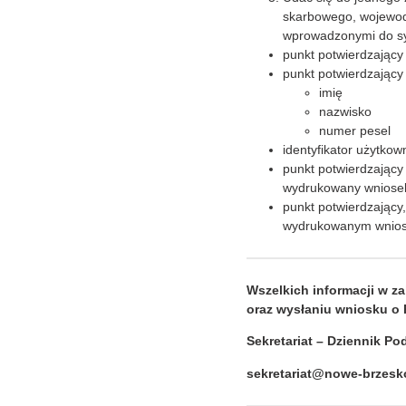
skarbowego, wojewod
wprowadzonymi do sy
punkt potwierdzający
punkt potwierdzający
imię
nazwisko
numer pesel
identyfikator użytkow
punkt potwierdzający
wydrukowany wniose
punkt potwierdzający,
wydrukowanym wniosk
Wszelkich informacji w z
oraz wysłaniu wniosku o P
Sekretariat – Dziennik Pod
sekretariat@nowe-brzesk