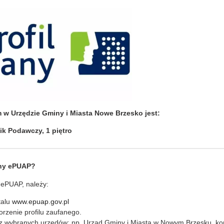
w Urzędzie Gminy i Miasta Nowe Brzesko jest:
nik Podawczy, 1 piętro
any ePUAP?
y ePUAP, należy:
talu
www.epuap.gov.pl
orzenie profilu zaufanego.
z wybranych urzędów: np. Urząd Gminy i Miasta w Nowym Brzesku, kon