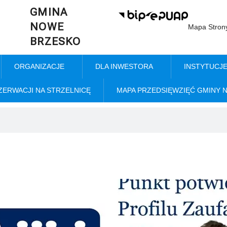
GMINA
NOWE
Mapa Stron
BRZESKO
ORGANIZACJE
DLA INWESTORA
INSTYTUCJ
ZERWACJI NA STRZELNICĘ
MAPA PRZEDSIĘWZIĘĆ GMINY 