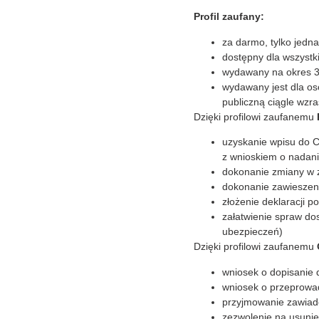
Profil zaufany:
za darmo, tylko jedna
dostępny dla wszystk
wydawany na okres 3 
wydawany jest dla oso
publiczną ciągle wzra
Dzięki profilowi zaufanemu
uzyskanie wpisu do C
z wnioskiem o nadan
dokonanie zmiany w z
dokonanie zawieszeni
złożenie deklaracji p
załatwienie spraw do
ubezpieczeń)
Dzięki profilowi zaufanemu
wniosek o dopisanie
wniosek o przeprowa
przyjmowanie zawiad
zezwolenie na usunię