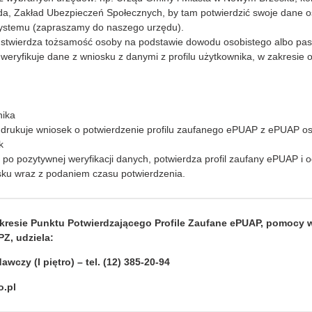
a, Zakład Ubezpieczeń Społecznych, by tam potwierdzić swoje dane 
stemu (zapraszamy do naszego urzędu).
 stwierdza tożsamość osoby na podstawie dowodu osobistego albo pas
 weryfikuje dane z wniosku z danymi z profilu użytkownika, w zakresie
nika
 drukuje wniosek o potwierdzenie profilu zaufanego ePUAP z ePUAP o
k
 po pozytywnej weryfikacji danych, potwierdza profil zaufany ePUAP i 
u wraz z podaniem czasu potwierdzenia.
akresie Punktu Potwierdzającego Profile Zaufane ePUAP, pomocy
Z, udziela:
awczy (I piętro) – tel. (12) 385-20-94
o.pl