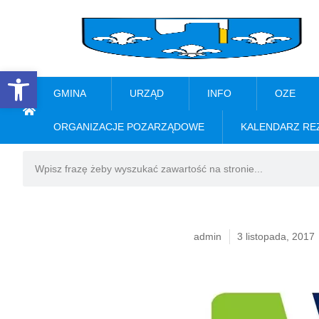
Open toolbar
GMINA
URZĄD
INFO
OZE
ORGANIZACJE POZARZĄDOWE
KALENDARZ RE
admin
3 listopada, 2017