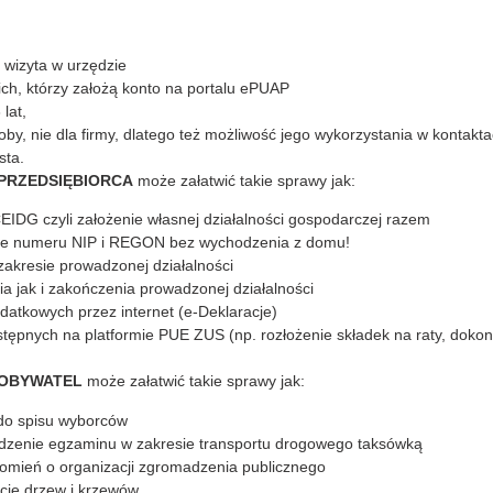
 wizyta w urzędzie
ich, którzy założą konto na portalu ePUAP
lat,
by, nie dla firmy, dlatego też możliwość jego wykorzystania w kontakta
sta.
PRZEDSIĘBIORCA
może załatwić takie sprawy jak:
EIDG czyli założenie własnej działalności gospodarczej razem
ie numeru NIP i REGON bez wychodzenia z domu!
akresie prowadzonej działalności
a jak i zakończenia prowadzonej działalności
odatkowych przez internet (e-Deklaracje)
stępnych na platformie PUE ZUS (np. rozłożenie składek na raty, doko
OBYWATEL
może załatwić takie sprawy jak:
 do spisu wyborców
dzenie egzaminu w zakresie transportu drogowego taksówką
omień o organizacji zgromadzenia publicznego
cie drzew i krzewów