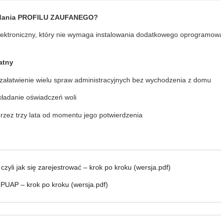
siadania PROFILU ZAUFANEGO?
 elektroniczny, który nie wymaga instalowania dodatkowego oprogramowa
łatny
 załatwienie wielu spraw admini­stracyjnych bez wychodzenia z domu
składanie oświadczeń woli
 przez trzy lata od momentu jego potwierdzenia
czyli jak się zarejestrować – krok po kroku (wersja.pdf)
ePUAP – krok po kroku (wersja.pdf)