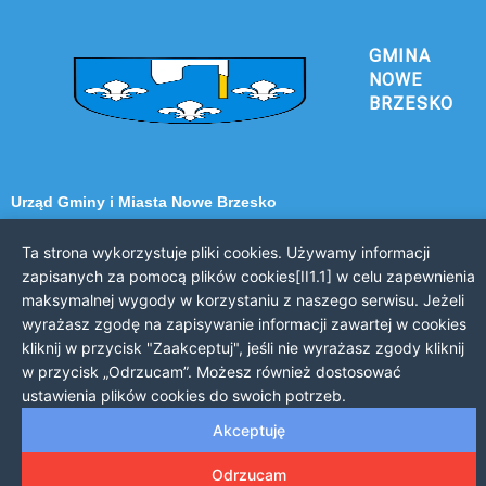
GMINA
NOWE
BRZESKO
Urząd Gminy i Miasta Nowe Brzesko
32-120 Nowe Brzesko
ul. Krakowska 44
Ta strona wykorzystuje pliki cookies. Używamy informacji
zapisanych za pomocą plików cookies[II1.1] w celu zapewnienia
KONTAKT Z URZĘDEM
maksymalnej wygody w korzystaniu z naszego serwisu. Jeżeli
wyrażasz zgodę na zapisywanie informacji zawartej w cookies
Telefon: 12 385 20 94
kliknij w przycisk "Zaakceptuj", jeśli nie wyrażasz zgody kliknij
Faks: 12 385 03 55
w przycisk „Odrzucam”. Możesz również dostosować
Email: sekretariat@nowe-brzesko.pl
ustawienia plików cookies do swoich potrzeb.
GODZINY PRACY
Akceptuję
Poniedziałek-Piątek: 7:30 - 15:30
Odrzucam