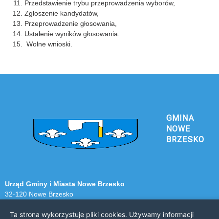
Przedstawienie trybu przeprowadzenia wyborów,
Zgłoszenie kandydatów,
Przeprowadzenie głosowania,
Ustalenie wyników głosowania.
Wolne wnioski.
GMINA
NOWE
BRZESKO
Urząd Gminy i Miasta Nowe Brzesko
32-120 Nowe Brzesko
ul. Krakowska 44
Ta strona wykorzystuje pliki cookies. Używamy informacji