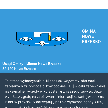
GMINA
NOWE
BRZESKO
Urząd Gminy i Miasta Nowe Brzesko
32-120 Nowe Brzesko
ul. Krakowska 44
Ta strona wykorzystuje pliki cookies. Używamy informacji
KONTAKT Z URZĘDEM
zapisanych za pomocą plików cookies[II1.1] w celu zapewnienia
maksymalnej wygody w korzystaniu z naszego serwisu. Jeżeli
Telefon: 12 385 20 94
wyrażasz zgodę na zapisywanie informacji zawartej w cookies
Faks: 12 385 03 55
kliknij w przycisk "Zaakceptuj", jeśli nie wyrażasz zgody kliknij
Email: sekretariat@nowe-brzesko.pl
w przycisk „Odrzucam”. Możesz również dostosować