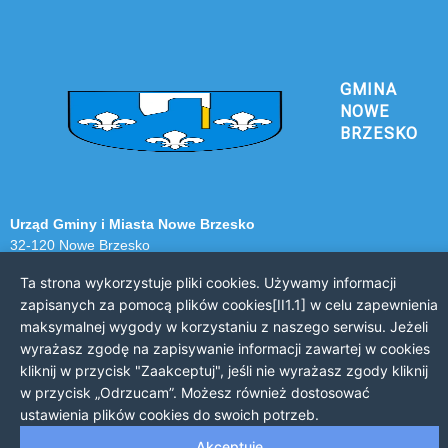
GMINA
NOWE
BRZESKO
Urząd Gminy i Miasta Nowe Brzesko
32-120 Nowe Brzesko
ul. Krakowska 44
Ta strona wykorzystuje pliki cookies. Używamy informacji
zapisanych za pomocą plików cookies[II1.1] w celu zapewnienia
KONTAKT Z URZĘDEM
maksymalnej wygody w korzystaniu z naszego serwisu. Jeżeli
Telefon: 12 385 20 94
wyrażasz zgodę na zapisywanie informacji zawartej w cookies
Faks: 12 385 03 55
kliknij w przycisk "Zaakceptuj", jeśli nie wyrażasz zgody kliknij
Email: sekretariat@nowe-brzesko.pl
w przycisk „Odrzucam”. Możesz również dostosować
ustawienia plików cookies do swoich potrzeb.
GODZINY PRACY
Akceptuję