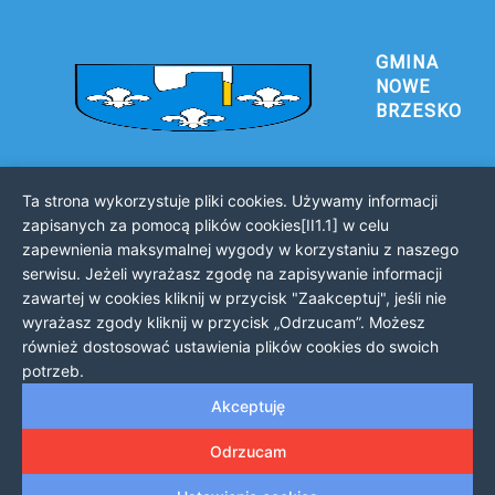
GMINA
NOWE
BRZESKO
Ta strona wykorzystuje pliki cookies. Używamy informacji
Urząd Gminy i Miasta Nowe Brzesko
zapisanych za pomocą plików cookies[II1.1] w celu
32-120 Nowe Brzesko
zapewnienia maksymalnej wygody w korzystaniu z naszego
ul. Krakowska 44
serwisu. Jeżeli wyrażasz zgodę na zapisywanie informacji
zawartej w cookies kliknij w przycisk "Zaakceptuj", jeśli nie
KONTAKT Z URZĘDEM
wyrażasz zgody kliknij w przycisk „Odrzucam”. Możesz
Telefon: 12 385 20 94
również dostosować ustawienia plików cookies do swoich
Faks: 12 385 03 55
potrzeb.
Email: sekretariat@nowe-brzesko.pl
Akceptuję
GODZINY PRACY
Odrzucam
Poniedziałek-Piątek: 7:30 - 15:30