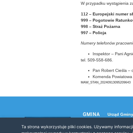
W przypadku wystąpienia za
112
– Europejski numer s
999
– Pogotowie Ratunk
998
– Straż Pożarna
997
– Policja
Numery telefonów pracown
Inspektor – Pani Agn
tel. 509-558-686.
Pan Robert Cieśla – 
Komenda Powiatowa P
MAW_STAN_20240913095209643
GMINA
Urząd Gminy
NOWE
32-120 Nowe
Ta strona wykorzystuje pliki cookies. Używamy informacj
ul. Krakowsk
BRZESKO