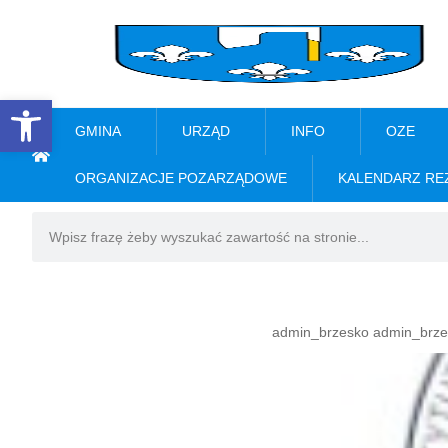
Open toolbar
GMINA
URZĄD
INFO
OZE
ORGANIZACJE POZARZĄDOWE
KALENDARZ RE
admin_brzesko admin_brze