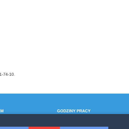
1-74-10.
EM
GODZINY PRACY
4
Poniedziałek-Piątek: 7:30 - 15:30