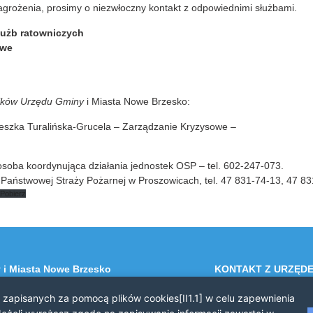
grożenia, prosimy o niezwłoczny kontakt z odpowiednimi służbami.
łużb ratowniczych
owe
ików Urzędu Gminy
i Miasta Nowe Brzesko:
ieszka Turalińska-Grucela – Zarządzanie Kryzysowe –
osoba koordynująca działania jednostek OSP – tel. 602-247-073.
aństwowej Straży Pożarnej w Proszowicach, tel. 47 831-74-13, 47 83
Pobierz
 i Miasta Nowe Brzesko
KONTAKT Z URZĘD
 Brzesko
Telefon: 12 385 20 9
i zapisanych za pomocą plików cookies[II1.1] w celu zapewnienia
a 44
Faks: 12 385 03 55