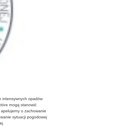
ące intensywnych opadów
które mogą stanowić
i apelujemy o zachowanie
owanie sytuacji pogodowej
ej.