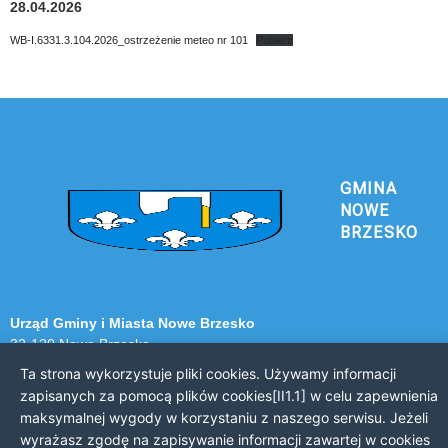
28.04.2026
WB-I.6331.3.104.2026_ostrzeżenie meteo nr 101
Pobierz
GMINA
NOWE
BRZESKO
Urząd Gminy i Miasta Nowe Brzesko
32-120 Nowe Brzesko
ul. Krakowska 44
Ta strona wykorzystuje pliki cookies. Używamy informacji
zapisanych za pomocą plików cookies[II1.1] w celu zapewnienia
KONTAKT Z URZĘDEM
maksymalnej wygody w korzystaniu z naszego serwisu. Jeżeli
wyrażasz zgodę na zapisywanie informacji zawartej w cookies
Telefon: 12 385 20 94