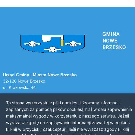
GMINA
NOWE
BRZESKO
Urząd Gminy i Miasta Nowe Brzesko
32-120 Nowe Brzesko
ul. Krakowska 44
KONTAKT Z URZĘDEM
Ta strona wykorzystuje pliki cookies. Używamy informacji
zapisanych za pomocą plików cookies[II1.1] w celu zapewnienia
Telefon: 12 385 20 94
maksymalnej wygody w korzystaniu z naszego serwisu. Jeżeli
Faks: 12 385 03 55
wyrażasz zgodę na zapisywanie informacji zawartej w cookies
Email: sekretariat@nowe-brzesko.pl
kliknij w przycisk "Zaakceptuj", jeśli nie wyrażasz zgody kliknij