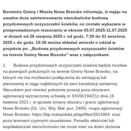
Burmistrz Gminy i Miasta Nowe Brzesko informuje, iż mając na
uwadze duże zainteresowanie mieszkańców budową
przydomowych oczyszczalni ścieków, co zostało wykazane w
przeprowadzonym rozeznaniu w okresie 03.07.2025-11.07.2025
w dniach od 26 sierpnia 2025 r. od godz. 7:30 do 01 września
2025 r. do godz. 15:30 można składać wnioski o udział w
projekcie pn. „Budowa przydomowych oczyszczalni ścieków
na terenie Gminy Nowe Brzesko” wraz z załącznikami.
1. Budowa przydomowych oczyszczalni ścieków będzie możliwa
na posesjach położonych na terenie Gminy Nowe Brzesko, na
których nie ma możliwości podłączenia do istniejącej lub
planowanej w ciągu najbliższych lat sieci kanalizacji sanitarnej.
Warunkiem jest również położenie posesji poza obszarem
aglomeracji wyznaczonej uchwałą nr XXVIII/194/21z dnia 16
kwietnia 2021 r. w sprawie zmiany obszaru i granic aglomeracji
Nowe Brzesko (Dz. Urz. Woj. Mał. poz. 2405) -mapa aglomeracji
Nowe Brzesko- https://bip.malopolska.pl/api/files/2614903 oraz
poza terenami czynnymi osuwiskowo. Ponadto właściciel lub
współwłaściciel nieruchomości nie może mieć na dzień złożenia