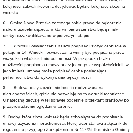
formalne niż liczba możliwych do sfinansowania oczyszczalni, o
kolejności zakwalifikowania decydować będzie kolejność złożenia
wniosku.
6. Gmina Nowe Brzesko zastrzega sobie prawo do ogłoszenia
naboru uzupełniającego, w którym pierwszeństwo będą miały
osoby niezakwalifikowane w pierwszym etapie.
7. Wnioski i oświadczenia należy podpisać i złożyć osobiście w
pokoju nr 14. Wnioski i oświadczenia winny być podpisane przez
wszystkich właścicieli nieruchomości. W przypadku braku
możliwości podpisania umowy przez jednego ze współwłaścicieli, w
jego imieniu umowę może podpisać osoba posiadająca
pełnomocnictwo do wykonywania tej czynności
8. Budowa oczyszczalni nie będzie realizowana na
nieruchomościach, gdzie nie pozwalają na to warunki techniczne.
Ostateczną decyzję w tej sprawie podejmie projektant branżowy po
przeprowadzeniu oględzin w terenie.
9. Osoby, które złożą wniosek będą zobowiązane do podpisania
umowy użyczenia nieruchomości, której wzór stanowi załącznik do
regulaminu przyjętego Zarządzeniem Nr 117/25 Burmistrza Gminny