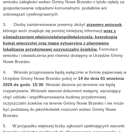
wniosku zaległości wobec Gminy Nowe Brzesko z tytułu opłaty za
gospodarowanie odpadami komunalnymi, podatków ani
zobowiązań cywilnoprawnych.
3. Osoby zainteresowane powinny złożyć
pisemny wniosek
,
którego wzór znajduje się poniżej niniejszej informacji
wraz z
oświadczeniem właściciela/współwłaściciela, kserokopią
księgi wieczystej oraz mapą sytuacyjną z planowaną
lokalizacją przydomowej oczyszczalni ścieków.
Formularz
wniosku i oświadczenia jest również dostępny w Urzędzie Gminy
Nowe Brzesko.
4. Wnioski przyjmowane będą wyłącznie w formie papierowej w
Urzędzie Gminy Nowe Brzesko pokój nr
14
do dnia 01 września
2025 do godz. 15:30
. Wnioski złożone po terminie nie będą
rozpatrywane. Wniosek stanowi dokument wstępny, wyrażający
chęć udziału i współfinansowania budowy przydomowej
oczyszczalni ścieków na terenie Gminy Nowe Brzesko i nie może
być podstawą do jakichkolwiek roszczeń wobec Gminy Nowe
Brzesko.
5. W przypadku większej liczby zgłoszeń spełniających warunki