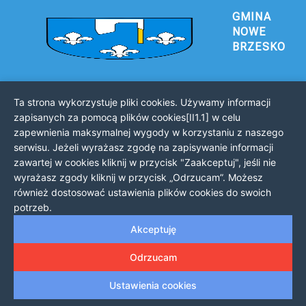
GMINA
NOWE
BRZESKO
Ta strona wykorzystuje pliki cookies. Używamy informacji
Urząd Gminy i Miasta Nowe Brzesko
zapisanych za pomocą plików cookies[II1.1] w celu
32-120 Nowe Brzesko
zapewnienia maksymalnej wygody w korzystaniu z naszego
ul. Krakowska 44
serwisu. Jeżeli wyrażasz zgodę na zapisywanie informacji
zawartej w cookies kliknij w przycisk "Zaakceptuj", jeśli nie
KONTAKT Z URZĘDEM
wyrażasz zgody kliknij w przycisk „Odrzucam”. Możesz
Telefon: 12 385 20 94
również dostosować ustawienia plików cookies do swoich
Faks: 12 385 03 55
potrzeb.
Email: sekretariat@nowe-brzesko.pl
Akceptuję
GODZINY PRACY
Odrzucam
Poniedziałek-Piątek: 7:30 - 15:30
Ustawienia cookies